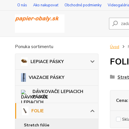
O nás
Ako nakupovať
Obchodné podmienky
Videogaléri
Ponuka sortimentu
Úvod
FOL
LEPIACE PÁSKY
Stret
VIAZACIE PÁSKY
DÁVKOVAČE LEPIACICH
PÁSOK
Cena:
FOLIE
Skl
Stretch fólie