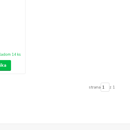
ladom 14 ks
íka
strana
z 1