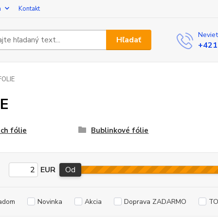
a
Kontakt
Neviet
Hľadať
+421
FOLIE
IE
ch fólie
Bublinkové fólie
EUR
Od
adom
Novinka
Akcia
Doprava ZADARMO
TO