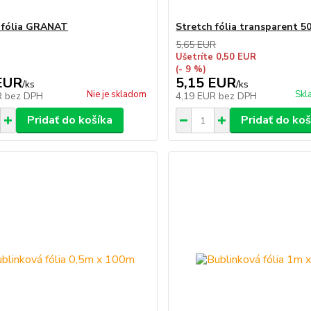
 fólia GRANAT
Stretch fólia transparent 5
5,65 EUR
Ušetríte 0,50 EUR
(- 9 %)
EUR
5,15 EUR
/
ks
/
ks
Nie je skladom
Skl
R
bez DPH
4,19 EUR
bez DPH
Pridať do košíka
Pridať do koš