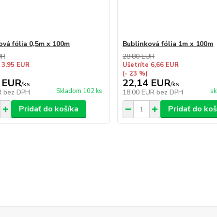
ová fólia 0,5m x 100m
Bublinková fólia 1m x 100m
UR
28,80 EUR
 3,95 EUR
Ušetríte 6,66 EUR
(- 23 %)
 EUR
22,14 EUR
/
ks
/
ks
Skladom 102 ks
sk
R
bez DPH
18,00 EUR
bez DPH
Pridať do košíka
Pridať do koš