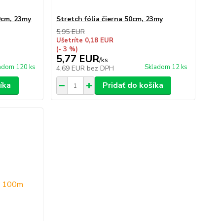
0cm, 23my
Stretch fólia čierna 50cm, 23my
5,95 EUR
Ušetríte 0,18 EUR
(- 3 %)
5,77 EUR
/
ks
adom 120 ks
Skladom 12 ks
4,69 EUR
bez DPH
íka
Pridať do košíka