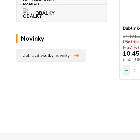
OBÁLKY
Bublink
14,40 E
Novinky
Ušetríte
(- 27 %)
10,45
Zobraziť všetky novinky
8,50 EU