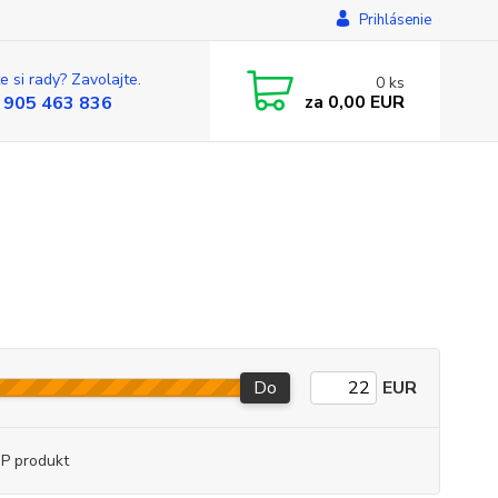
Prihlásenie
e si rady? Zavolajte.
0
ks
za
0,00 EUR
 905 463 836
Do
EUR
P produkt