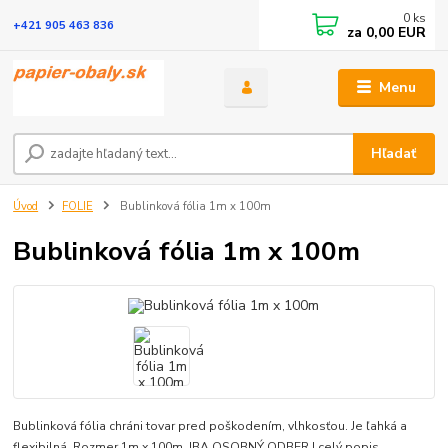
0
ks
+421 905 463 836
za
0,00 EUR
Menu
Hľadať
Úvod
FOLIE
Bublinková fólia 1m x 100m
Bublinková fólia 1m x 100m
Bublinková fólia chráni tovar pred poškodením, vlhkosťou. Je ľahká a
flexibilná. Rozmer 1m x 100m. IBA OSOBNÝ ODBER !
celý popis