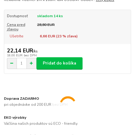
Dostupnosť
skladom 14 ks
Cena pred
28,80 EUR
zľavou
Ušetríte
6,66 EUR (
23
% zľava)
22,14 EUR
/
ks
18,00 EUR
bez DPH
Pridať do košíka
Doprava ZADARMO
pri objednávke od 200 EUR bez DPH
EKO výrobky
Väčšina našich produktov sú ECO - friendly.