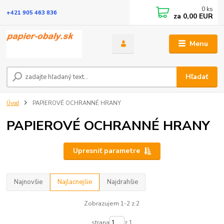
0
ks
+421 905 463 836
za
0,00 EUR
Menu
Hľadať
Úvod
PAPIEROVÉ OCHRANNÉ HRANY
PAPIEROVÉ OCHRANNÉ HRANY
Upresniť parametre
Najnovšie
Najlacnejšie
Najdrahšie
Zobrazujem 1-2 z 2
strana
z 1