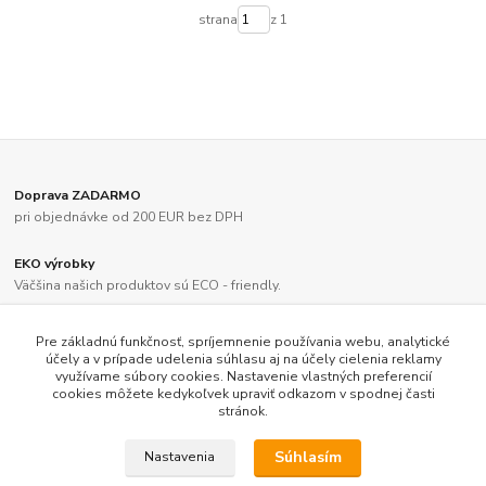
strana
z 1
Doprava ZADARMO
pri objednávke od 200 EUR bez DPH
EKO výrobky
Väčšina našich produktov sú ECO - friendly.
Sme slovenský výrobca a dodávateľ už viac ako 28 rokov
Pre základnú funkčnosť, spríjemnenie používania webu, analytické
účely a v prípade udelenia súhlasu aj na účely cielenia reklamy
využívame súbory cookies. Nastavenie vlastných preferencií
Rýchle dodanie tovaru
cookies môžete kedykoľvek upraviť odkazom v spodnej časti
stránok.
Súhlasím
Nastavenia
LEPAS, spol. s r.o. All rights reserved © 2017 - 2026