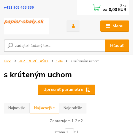
0
ks
+421 905 463 836
za
0,00 EUR
Menu
Hľadať
Úvod
PAPIEROVÉ TAŠKY
biele
s krúteným uchom
s krúteným uchom
Upresniť parametre
Najnovšie
Najlacnejšie
Najdrahšie
Zobrazujem 1-2 z 2
strana
z 1