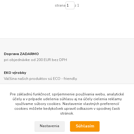
strana
z 1
Doprava ZADARMO
pri objednávke od 200 EUR bez DPH
EKO výrobky
Väčšina našich produktov sú ECO - friendly.
Sme slovenský výrobca a dodávateľ už viac ako 28 rokov
Pre základnú funkčnosť, spríjemnenie používania webu, analytické
účely a v prípade udelenia súhlasu aj na účely cielenia reklamy
využívame súbory cookies. Nastavenie vlastných preferencií
Rýchle dodanie tovaru
cookies môžete kedykoľvek upraviť odkazom v spodnej časti
stránok.
Súhlasím
Nastavenia
LEPAS, spol. s r.o. All rights reserved © 2017 - 2026