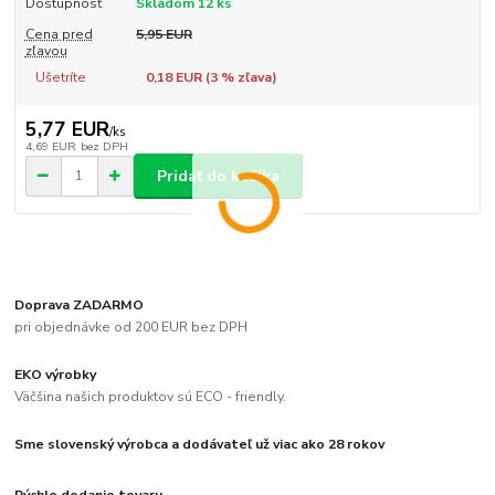
Dostupnosť
Skladom 12 ks
Cena pred
5,95 EUR
zľavou
Ušetríte
0,18 EUR (
3
% zľava)
5,77 EUR
/
ks
4,69 EUR
bez DPH
Pridať do košíka
Doprava ZADARMO
pri objednávke od 200 EUR bez DPH
EKO výrobky
Väčšina našich produktov sú ECO - friendly.
Sme slovenský výrobca a dodávateľ už viac ako 28 rokov