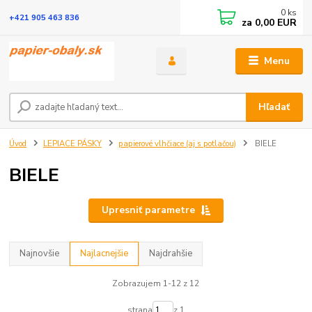
0
ks
+421 905 463 836
za
0,00 EUR
Menu
Hľadať
Úvod
LEPIACE PÁSKY
papierové vlhčiace (aj s potlačou)
BIELE
BIELE
Upresniť parametre
Najnovšie
Najlacnejšie
Najdrahšie
Zobrazujem 1-12 z 12
strana
z 1