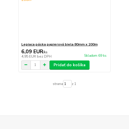
Lepiaca páska papierová biela 80mm x 200m
6,09 EUR
/
ks
Skladom 69 ks
4,95 EUR
bez DPH
Pridať do košíka
strana
z 1