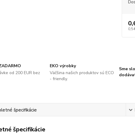
Dos
0,
0,5
 ZADARMO
EKO výrobky
Sme slo
návke od 200 EUR bez
Väčšina našich produktov sú ECO
dodávat
- friendly.
etné špecifikácie
tné špecifikácie