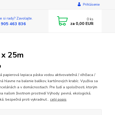
Prihlásenie
e si rady? Zavolajte.
0
ks
za
0,00 EUR
 905 463 836
m x 25m
a
ká papierová lepiaca páska vodou aktivovateľná / vlhčiaca /
ná hlavne na balenie balíkov, kartónových krabíc. Využíva sa
anceláriách a v domácnostiach. Pre ľudí a spoločnosti, ktorým
 na našom životnom prostredí Výhody: pevná, ekologická,
ká, bezpečná proti vykradnut...
celý popis