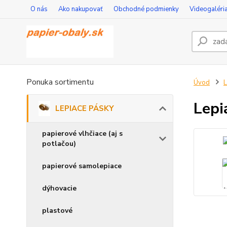
O nás
Ako nakupovať
Obchodné podmienky
Videogaléri
Ponuka sortimentu
Úvod
Lepi
LEPIACE PÁSKY
papierové vlhčiace (aj s
potlačou)
papierové samolepiace
dýhovacie
plastové