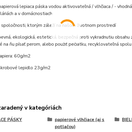
papierová lepiaca páska vodou aktivovateľná / vlhčiaca / - vhodná
eláriách a v domácnostiach.
a spoločnosti, ktorým záleží na našom životnom prostredí
evná, ekologická, estetická, bezpečná proti vykradnutiu obsahu z
né na ňu písať perom, alebo použiť pečiatku, recyklovateľná spol
apiera: 60g/m2
 škrobové lepidlo 23g/m2
zaradený v kategóriách
ACE PÁSKY
papierové vlhčiace (aj s
BIEL
potlačou)