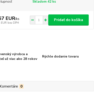
tupnosť
Skladom 42 ks
67 EUR
/
ks
Pridať do košíka
4 EUR
bez DPH
venský výrobca a
Rýchle dodanie tovaru
eľ už viac ako 28 rokov
Komentáre
0