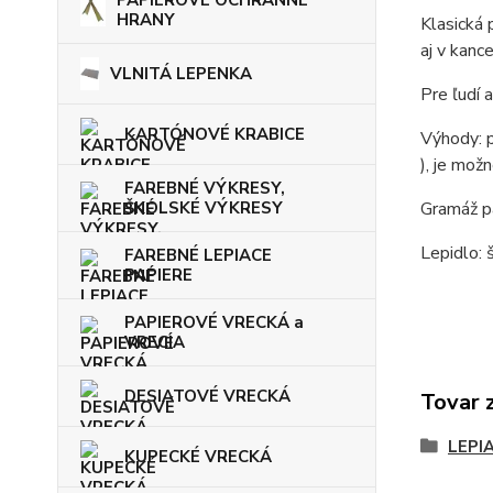
PAPIEROVÉ OCHRANNÉ
HRANY
Klasická 
aj v kanc
VLNITÁ LEPENKA
Pre ľudí 
KARTÓNOVÉ KRABICE
Výhody: p
), je mož
FAREBNÉ VÝKRESY,
ŠKOLSKÉ VÝKRESY
Gramáž p
Lepidlo:
FAREBNÉ LEPIACE
PAPIERE
PAPIEROVÉ VRECKÁ a
VRECIA
DESIATOVÉ VRECKÁ
Tovar 
LEPI
KUPECKÉ VRECKÁ