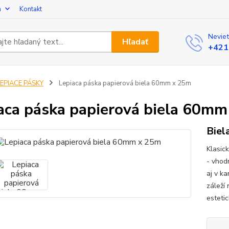
a
Kontakt
Neviet
Hľadať
+421
LEPIACE PÁSKY
Lepiaca páska papierová biela 60mm x 25m
aca páska papierová biela 60m
Biel
Klasic
- vhod
aj v k
záleží
estetic