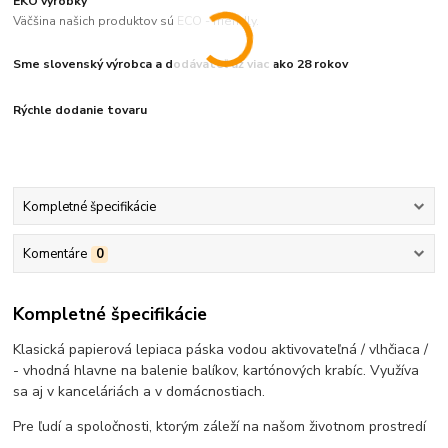
EKO výrobky
Väčšina našich produktov sú ECO - friendly.
Sme slovenský výrobca a dodávateľ už viac ako 28 rokov
Rýchle dodanie tovaru
Kompletné špecifikácie
Komentáre
0
Kompletné špecifikácie
Klasická papierová lepiaca páska vodou aktivovateľná / vlhčiaca /
- vhodná hlavne na balenie balíkov, kartónových krabíc. Využíva
sa aj v kanceláriách a v domácnostiach.
Pre ľudí a spoločnosti, ktorým záleží na našom životnom prostredí