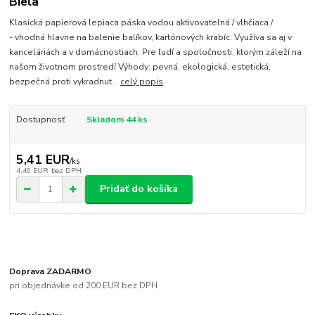
Biela
Klasická papierová lepiaca páska vodou aktivovateľná / vlhčiaca /
- vhodná hlavne na balenie balíkov, kartónových krabíc. Využíva sa aj v
kanceláriách a v domácnostiach. Pre ľudí a spoločnosti, ktorým záleží na
našom životnom prostredí Výhody: pevná, ekologická, estetická,
bezpečná proti vykradnut...
celý popis
Dostupnosť
Skladom 44 ks
5,41 EUR
/
ks
4,40 EUR
bez DPH
Pridať do košíka
Doprava ZADARMO
pri objednávke od 200 EUR bez DPH