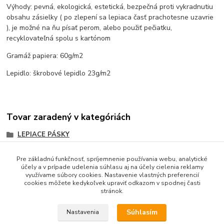
Výhody: pevná, ekologická, estetická, bezpečná proti vykradnutiu
obsahu zásielky ( po zlepení sa lepiaca časť prachotesne uzavrie
), je možné na ňu písať perom, alebo použiť pečiatku,
recyklovateľná spolu s kartónom
Gramáž papiera: 60g/m2
Lepidlo: škrobové lepidlo 23g/m2
Tovar zaradený v kategóriách
LEPIACE PÁSKY
papierové vlhčiace (aj s potlačou)
Pre základnú funkčnosť, spríjemnenie používania webu, analytické
BIELE
účely a v prípade udelenia súhlasu aj na účely cielenia reklamy
využívame súbory cookies. Nastavenie vlastných preferencií
cookies môžete kedykoľvek upraviť odkazom v spodnej časti
stránok.
Súhlasím
Nastavenia
LEPAS, spol. s r.o. All rights reserved © 2017 - 2026