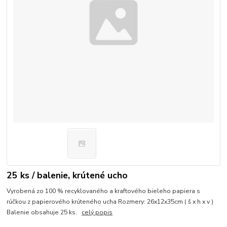
25 ks / balenie, krútené ucho
Vyrobená zo 100 % recyklovaného a kraftového bieleho papiera s
rúčkou z papierového krúteného ucha Rozmery: 26x12x35cm ( š x h x v )
Balenie obsahuje 25 ks.
celý popis