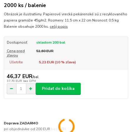
2000 ks / balenie
Obrázok je ilustratívny. Papierové vrecká pekárenské sú z recyklovaného
papiera gramáže 45g/m2. Rozmery: 11,5 cm x 22 cm Nosnosť: 0,5 kg
Balenie obsahuje 2000 ks.
celý popis
Dostupnosť
skladom 200 bal
Cena pred
51,60 EUR
zľavou
Ušetríte
5,23 EUR (
10
% zľava)
46,37 EUR
/
bal
37,70 EUR
bez DPH
Pridať do košíka
Doprava ZADARMO
pri objednávke od 200 EUR bez DPH