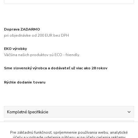
Doprava ZADARMO
pri objednávke od 200 EUR bez DPH
EKO výrobky
Väčšina našich produktov sú ECO - friendly.
Sme slovenský výrobca a dodávateľ už viac ako 28 rokov
Rýchle dodanie tovaru
Kompletné špecifikácie
Komentáre
0
Pre základnú funkčnosť, spríjemnenie používania webu, analytické
účely a v prípade udelenia súhlasu aj na účely cielenia reklamy