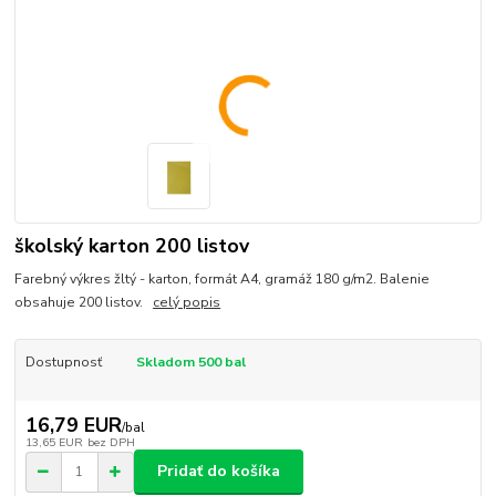
školský karton 200 listov
Farebný výkres žltý - karton, formát A4, gramáž 180 g/m2. Balenie
obsahuje 200 listov.
celý popis
Dostupnosť
Skladom 500 bal
16,79 EUR
/
bal
13,65 EUR
bez DPH
Pridať do košíka