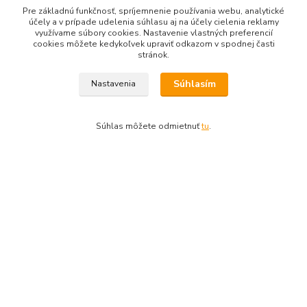
Pre základnú funkčnosť, spríjemnenie používania webu, analytické
účely a v prípade udelenia súhlasu aj na účely cielenia reklamy
využívame súbory cookies. Nastavenie vlastných preferencií
Kompletné špecifikácie
cookies môžete kedykoľvek upraviť odkazom v spodnej časti
stránok.
Farebný výkres ružový - karton, formát A4, gramáž 180 g/m2.
Súhlasím
Nastavenia
Balenie obsahuje 200 listov.
Súhlas môžete odmietnuť
tu
.
Tovar zaradený v kategóriách
FAREBNÉ VÝKRESY, ŠKOLSKÉ VÝKRESY
LEPAS, spol. s r.o. All rights reserved © 2017 - 2026
www.lepas.sk