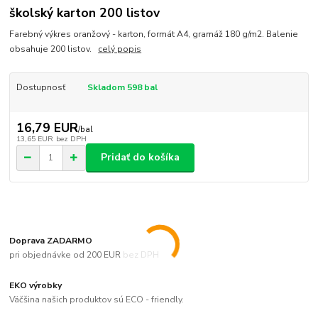
školský karton 200 listov
Farebný výkres oranžový - karton, formát A4, gramáž 180 g/m2. Balenie
obsahuje 200 listov.
celý popis
Dostupnosť
Skladom 598 bal
16,79 EUR
/
bal
13,65 EUR
bez DPH
Pridať do košíka
Doprava ZADARMO
pri objednávke od 200 EUR bez DPH
EKO výrobky
Väčšina našich produktov sú ECO - friendly.