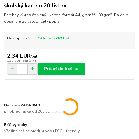
školský karton 20 listov
Farebný výkres červený - karton, formát A4, gramáž 180 g/m2. Balenie
obsahuje 20 listov.
celý popis
Dostupnosť
Skladom 263 bal
2,34 EUR
/
bal
1,90 EUR
bez DPH
Pridať do košíka
Doprava ZADARMO
pri objednávke od 200 EUR bez DPH
EKO výrobky
Väčšina našich produktov sú ECO - friendly.