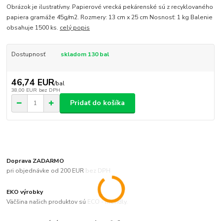
Obrázok je ilustratívny. Papierové vrecká pekárenské sú z recyklovaného
papiera gramáže 45g/m2. Rozmery: 13 cm x 25 cm Nosnosť: 1 kg Balenie
obsahuje 1500 ks.
celý popis
Dostupnosť
skladom 130 bal
46,74 EUR
/
bal
38,00 EUR
bez DPH
Pridať do košíka
Doprava ZADARMO
pri objednávke od 200 EUR bez DPH
EKO výrobky
Väčšina našich produktov sú ECO - friendly.