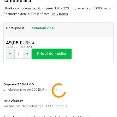
samolepiaca
Obálka samolepiaca, DL, rozmer: 110 x 220 mm, balenie po 1000 kusov
Rozmery okienka: 104 x 42 mm
celý popis
Dostupnosť
Skladom 2 bal
49,08 EUR
/
bal
39,90 EUR
bez DPH
Pridať do košíka
Doprava ZADARMO
pri objednávke od 200 EUR bez DPH
EKO výrobky
Väčšina našich produktov sú ECO - friendly.