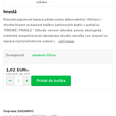
hnedá
Klasická papierová lepiaca páska vodou aktivovateľná / vlhčiaca / -
vhodná hlavne na balenie balíkov, kartónových krabíc s potlačou
"KREHKÉ / FRAGILE " Výhody: cenovo výhodná, pevná, ekologická,
estetická, bezpečná proti vykradnutiu obsahu zásielky ( po zlepení sa
lepiaca časť prachotesne uzavrie ),...
celý popis
Dostupnosť
skladom 233 ks
1,02 EUR
/
ks
0,83 EUR
bez DPH
Pridať do košíka
Doprava ZADARMO