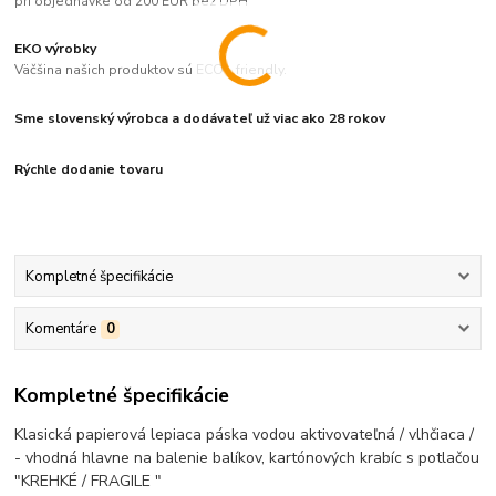
pri objednávke od 200 EUR bez DPH
EKO výrobky
Väčšina našich produktov sú ECO - friendly.
Sme slovenský výrobca a dodávateľ už viac ako 28 rokov
Rýchle dodanie tovaru
Kompletné špecifikácie
Komentáre
0
Kompletné špecifikácie
Klasická papierová lepiaca páska vodou aktivovateľná / vlhčiaca /
- vhodná hlavne na balenie balíkov, kartónových krabíc s potlačou
"KREHKÉ / FRAGILE "