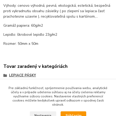
Výhody: cenovo výhodná, pevná, ekologická, estetická, bezpečná
proti vykradnutiu obsahu zásielky ( po zlepení sa lepiaca časť
prachotesne uzavrie ), recyklovateľná spolu s kartónom,...
Gramáž papiera: 60g/m2
Lepidlo: škrobové lepidlo 23g/m2
Rozmer: 50mm x 50m
Tovar zaradený v kategóriách
LEPIACE PÁSKY
papierové vlhčiace (aj s potlačou)
Pre základnú funkčnosť, spríjemnenie používania webu, analytické
HNEDÉ
účely a v prípade udelenia súhlasu aj na účely cielenia reklamy
využívame súbory cookies. Nastavenie vlastných preferencií
cookies môžete kedykoľvek upraviť odkazom v spodnej časti
stránok.
Súhlasím
Nastavenia