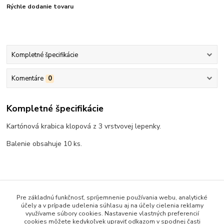
Rýchle dodanie tovaru
Kompletné špecifikácie
Komentáre
0
Kompletné špecifikácie
Kartónová krabica klopová z 3 vrstvovej lepenky.
Balenie obsahuje 10 ks.
Tovar zaradený v kategóriách
Pre základnú funkčnosť, spríjemnenie používania webu, analytické
KARTÓNOVÉ KRABICE
účely a v prípade udelenia súhlasu aj na účely cielenia reklamy
využívame súbory cookies. Nastavenie vlastných preferencií
cookies môžete kedykoľvek upraviť odkazom v spodnej časti