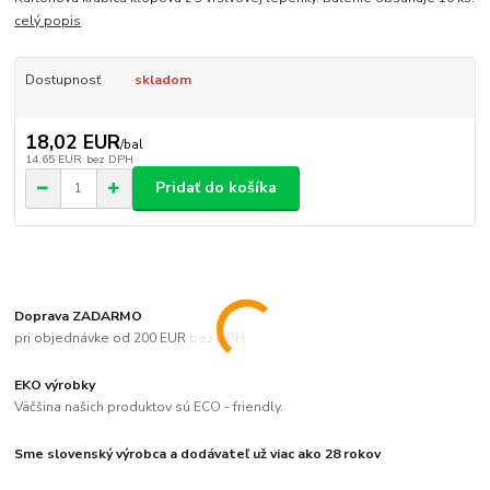
celý popis
Dostupnosť
skladom
18,02 EUR
/
bal
14,65 EUR
bez DPH
Pridať do košíka
Doprava ZADARMO
pri objednávke od 200 EUR bez DPH
EKO výrobky
Väčšina našich produktov sú ECO - friendly.
Sme slovenský výrobca a dodávateľ už viac ako 28 rokov