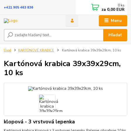
0
ks
+421 905 463 836
za
0,00 EUR
Menu
Hľadať
Úvod
KARTÓNOVÉ KRABICE
Kartónová krabica 39x39x29cm, 10 ks
Kartónová krabica 39x39x29cm,
10 ks
klopová - 3 vrstvová lepenka
Kartónová krabica klopová z 3 vrstvovej lepenky. Balenie obsahuje 10 ks.