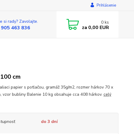
Prihlásenie
e si rady? Zavolajte.
0
ks
za
0,00 EUR
 905 463 836
 100 cm
baliaci papier s potlačou, gramáž 35g/m2, rozmer hárkov 70 x
, vzor bubliny Balenie 10 kg obsahuje cca 408 hárkov.
celý
tupnosť
do 3 dní