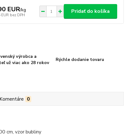
90 EUR
/
kg
Pridať do košíka
6 EUR
bez DPH
venský výrobca a
Rýchle dodanie tovaru
eľ už viac ako 28 rokov
Komentáre
0
00 cm, vzor bubliny