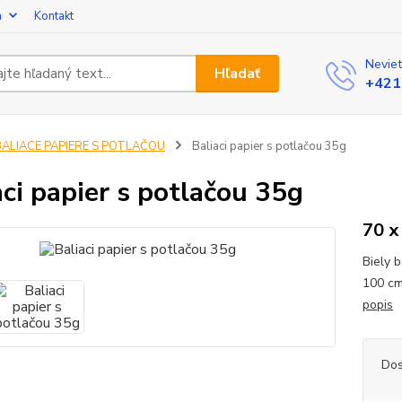
a
Kontakt
Neviet
Hľadať
+421
BALIACE PAPIERE S POTLAČOU
Baliaci papier s potlačou 35g
aci papier s potlačou 35g
70 x
Biely 
100 cm
popis
Dos