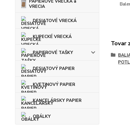
PAPIEROVÉ VRECKÁ a
Bale
VRECIA
DESIATOVÉ VRECKÁ
KUPECKÉ VRECKÁ
Tovar 
PAPIEROVÉ TAŠKY
BALI
POT
DESIATOVÝ PAPIER
KVETINOVÝ PAPIER
KANCELÁRSKY PAPIER
OBÁLKY