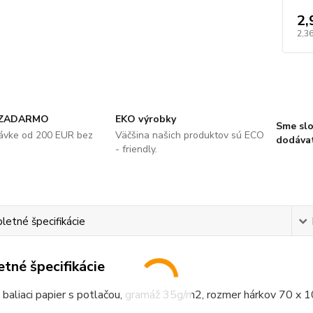
2,
2,3
 ZADARMO
EKO výrobky
Sme slo
návke od 200 EUR bez
Väčšina našich produktov sú ECO
dodávat
- friendly.
etné špecifikácie
tné špecifikácie
 baliaci papier s potlačou, gramáž 35g/m2, rozmer hárkov 70 x 1