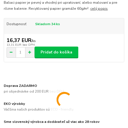
Baliaci papier je pevný a vhodný pri upratovaní, alebo malovaní a pre
rôzne balenie. Recyklovaný papier gramáže 60g/m².
celý popis
Dostupnosť
Skladom 34 ks
16,37 EUR
/
ks
13,31 EUR
bez DPH
Pridať do košíka
Doprava ZADARMO
pri objednávke od 200 EUR bez DPH
EKO výrobky
Väčšina našich produktov sú ECO - friendly.
Sme slovenský výrobca a dodávateľ už viac ako 28 rokov